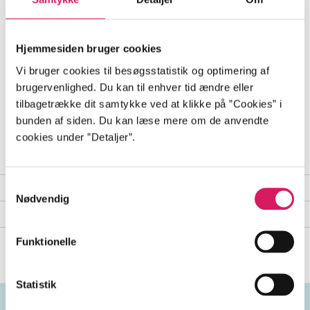
Mens gruppen er i chock over, at Liz er i live, og Red
forsøger at tackle forrædderiet fra sine nærmeste,
holdes Liz fanget af en mand, der påstår at være
Hjemmesiden bruger cookies
hendes far.
Vi bruger cookies til besøgsstatistik og optimering af
brugervenlighed. Du kan til enhver tid ændre eller
tilbagetrække dit samtykke ved at klikke på ”Cookies” i
bunden af siden. Du kan læse mere om de anvendte
Indhold
cookies under ”Detaljer”.
Seneste udgave, tv-serie (dvd)
Samtykkevalg
Indhold
Nødvendig
Delindhold
Funktionelle
Statistik