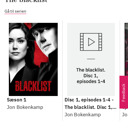
Gå til serien
Feedback
Sæson 1
Disc 1, episodes 1-4 -
Sæ
Jon Bokenkamp
The blacklist. Disc 1,
ep
episodes 1-4
Jon Bokenkamp
Jo