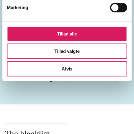
Marketing
Emneord
USA
Tillad alle
Tillad valgte
Lignende emneord
Afvis
ufoer
Vietnamkrigen
præsidenter
skuespillere
The blacklist