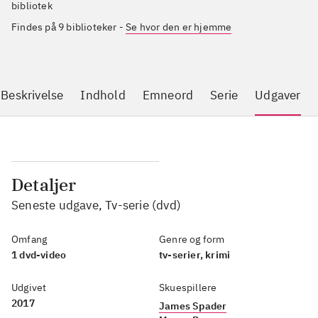
bibliotek
Findes på 9 biblioteker
-
Se hvor den er hjemme
Beskrivelse
Indhold
Emneord
Serie
Udgaver
Detaljer
Seneste udgave, Tv-serie (dvd)
Omfang
Genre og form
1 dvd-video
tv-serier, krimi
Udgivet
Skuespillere
2017
James Spader