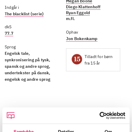
Megan Boone
Diego Klattenhoff
Indgår i
Ryan Eggold
The blacklist (serie)
m.fl.
dk5
Ophav
77.7
Jon Bokenkamp
Sprog
Engelsk tale,
Tilladt for børn
synkronisering på tysk,
fra 15 år
spansk og andre sprog,
undertekster på dansk,
engelsk og andre sprog
Beskrivelse
Samtykke
Detaljer
Om