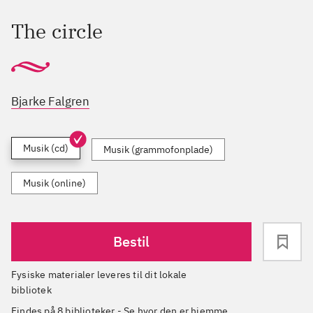
The circle
Bjarke Falgren
Musik (cd)
Musik (grammofonplade)
Musik (online)
Bestil
Fysiske materialer leveres til dit lokale
bibliotek
Findes på 8 biblioteker
-
Se hvor den er hjemme