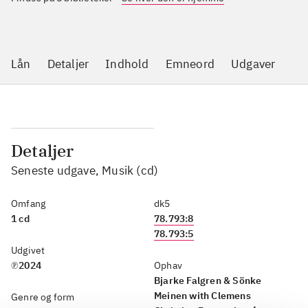
Lån
Detaljer
Indhold
Emneord
Udgaver
Detaljer
Seneste udgave, Musik (cd)
Omfang
dk5
1 cd
78.793:8
78.793:5
Udgivet
℗2024
Ophav
Bjarke Falgren & Sönke
Meinen with Clemens
Genre og form