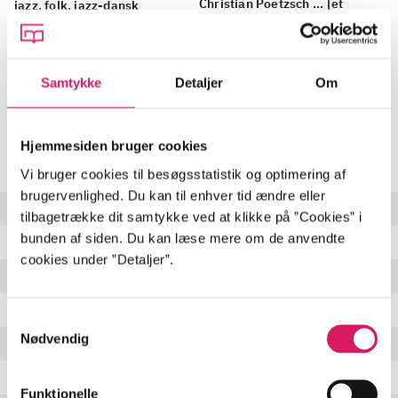
Christian Poetzsch ... [et
jazz, folk, jazz-dansk
al.]
Samtykke
Detaljer
Om
Indhold
Hjemmesiden bruger cookies
Seneste udgave, musik (cd)
Vi bruger cookies til besøgsstatistik og optimering af
brugervenlighed. Du kan til enhver tid ændre eller
Droplets
5:58 min
tilbagetrække dit samtykke ved at klikke på ”Cookies” i
bunden af siden. Du kan læse mere om de anvendte
Train Home
4:26 min
cookies under ”Detaljer”.
Harvest Song
4:25 min
The Castellan's Waltz
2:59 min
Samtykkevalg
Nødvendig
Bench on the Hill
4:35 min
The Willow Tree
4:09 min
Funktionelle