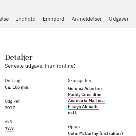
else
Indhold
Emneord
Anmeldelser
Udgaver
Detaljer
Seneste udgave, Film (online)
Omfang
Skuespillere
Ca. 106 min.
Gemma Arterton
Paddy Considine
Anamaria Marinca
Udgivet
Fisayo Akinade
2017
m.fl.
dk5
Ophav
77.7
Colm McCarthy
(instruktør)