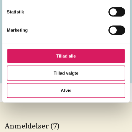
science fiction
Statistik
Marketing
Lignende emneord
Tillad alle
virus
epidemier
overlevelse
postapokalyptisk s
Tillad valgte
Afvis
Anmeldelser (7)