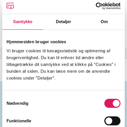
menneskeheden. I kamp mod tiden!
Samtykke
Detaljer
Om
Indhold
Seneste udgave, film (online)
Hjemmesiden bruger cookies
Vi bruger cookies til besøgsstatistik og optimering af
Extras
brugervenlighed. Du kan til enhver tid ændre eller
tilbagetrække dit samtykke ved at klikke på ”Cookies” i
bunden af siden. Du kan læse mere om de anvendte
cookies under ”Detaljer”.
Samtykkevalg
Emneord
Nødvendig
zombier
pandemier
gyserfilm
Funktionelle