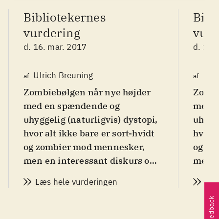
Bibliotekernes
Bibl
vurdering
vurd
d. 16. mar. 2017
d. 16.
Ulrich Breuning
Ulri
af
af
Zombiebølgen når nye højder
Zombi
med en spændende og
med e
uhyggelig (naturligvis) dystopi,
uhygge
hvor alt ikke bare er sort-hvidt
hvor a
og zombier mod mennesker,
og zo
men en interessant diskurs om
men e
retten til at være på denne jord.
retten
Læs hele vurderingen
Læs
Både for genretro og
Både 
Feedback
spændingselskere
.
spænd
En svampevirus har stort set
En sv