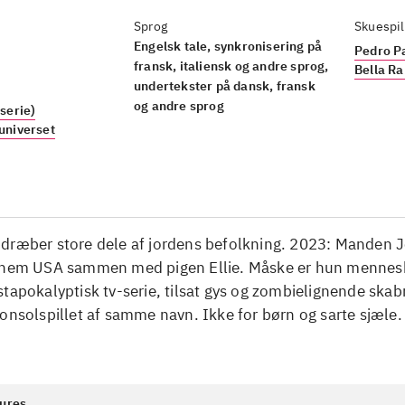
Sprog
Skuespil
Engelsk tale, synkronisering på
Pedro P
fransk, italiensk og andre sprog,
Bella R
undertekster på dansk, fransk
og andre sprog
(serie)
-universet
dræber store dele af jordens befolkning. 2023: Manden J
nnem USA sammen med pigen Ellie. Måske er hun menne
tapokalyptisk tv-serie, tilsat gys og zombielignende skab
onsolspillet af samme navn. Ikke for børn og sarte sjæle.
tures