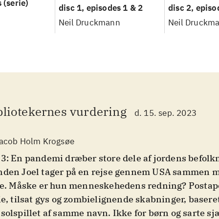
s
(serie)
disc 1, episodes 1 & 2
disc 2, episo
Neil Druckmann
Neil Druckm
bliotekernes vurdering
d. 15. sep. 2023
acob Holm Krogsøe
3: En pandemi dræber store dele af jordens befolk
den Joel tager på en rejse gennem USA sammen 
ie. Måske er hun menneskehedens redning? Postapo
ie, tilsat gys og zombielignende skabninger, basere
solspillet af samme navn. Ikke for børn og sarte sj