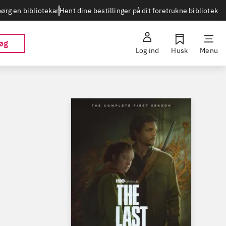
Hent dine bestillinger på dit foretrukne bibliotek
ørg en bibliotekar
øg
Log ind
Husk
Menu