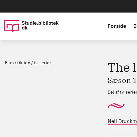
Forside
B
The l
Film / fiktion / tv-serier
Sæson 1,
Del af tv-seri
Neil Druck