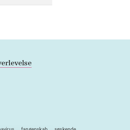
verlevelse
avirus
fangenskab
søskende