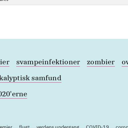
ier
svampeinfektioner
zombier
o
kalyptisk samfund
020'erne
emier
flugt
verdens undergang
COVID-19
coron