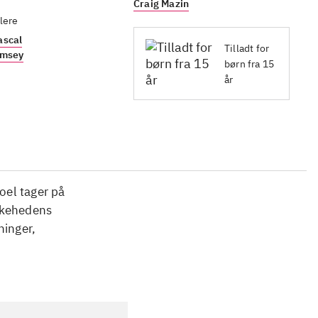
Craig Mazin
lere
ascal
Tilladt for
amsey
børn fra 15
år
oel tager på
skehedens
ninger,