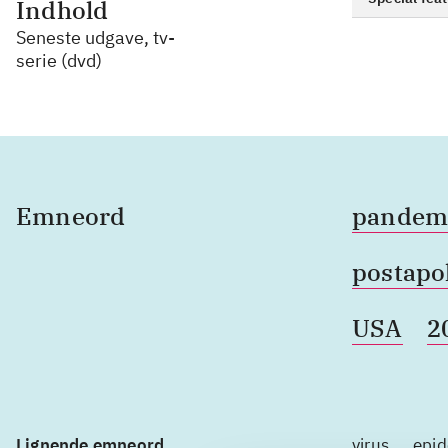
Indhold
Seneste udgave, tv-
serie (dvd)
Emneord
pandem
postapo
USA
2
Lignende emneord
virus
epid