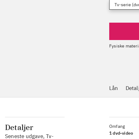
Tv-serie (dv
Fysiske materi
Lån
Detal
Detaljer
Omfang
1 dvd-video
Seneste udgave, Tv-