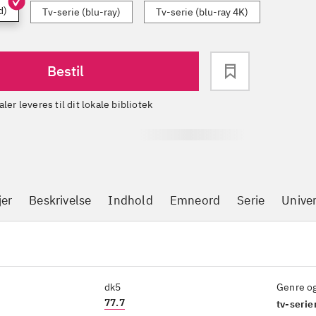
d)
Tv-serie (blu-ray)
Tv-serie (blu-ray 4K)
Bestil
aler leveres til dit lokale bibliotek
jer
Beskrivelse
Indhold
Emneord
Serie
Unive
dk5
Genre o
77.7
tv-serie