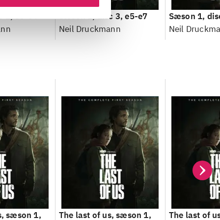
c 2, e3-e4
Sæson 1, disc 3, e5-e7
Sæson 1, dis
ann
Neil Druckmann
Neil Druckm
s, sæson 1,
The last of us, sæson 1,
The last of u