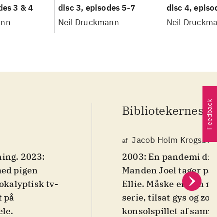
des 3 & 4
disc 3, episodes 5-7
disc 4, episo
ann
Neil Druckmann
Neil Druckm
Feedback
Bibliotekernes v
Jacob Holm Krogsøe
af
ning. 2023:
2003: En pandemi dræb
med pigen
Manden Joel tager på
kalyptisk tv-
Ellie. Måske er hun 
t på
serie, tilsat gys og z
æle
.
konsolspillet af samme