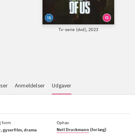
Tv-serie (dvd), 2023
rser
Anmeldelser
Udgaver
g form
Ophav
Neil Druckmann
(forlæg)
r, gyserfilm, drama