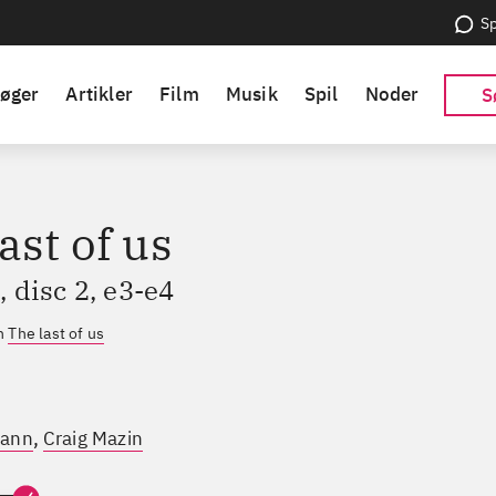
Sp
øger
Artikler
Film
Musik
Spil
Noder
S
ast of us
 disc 2, e3-e4
en
The last of us
,
mann
Craig Mazin