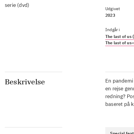
serie (dvd)
Udgivet
2023
Indgår i
The last of us 
The last of us
Beskrivelse
En pandemi 
en rejse ge
redning? Pos
baseret på k
Special fea