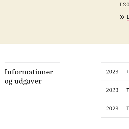
I 2
bli
hje
und
Joe
til
sam
ska
et 
Informationer
2023
T
afs
og udgaver
of 
2023
T
En 
Det
2023
T
præ
Top
set