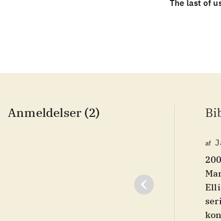
The last of u
Anmeldelser (2)
Bi
J
af
200
Man
Ell
ser
kon