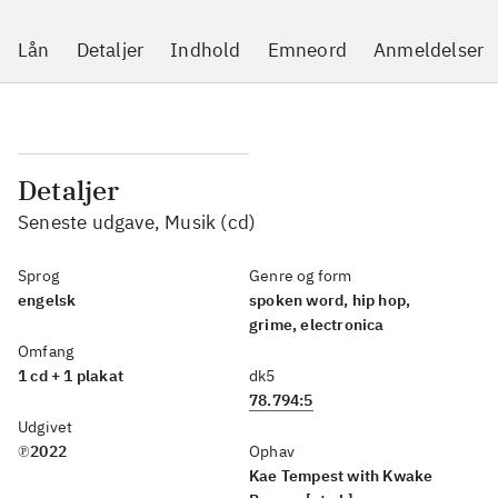
Lån
Detaljer
Indhold
Emneord
Anmeldelser
Detaljer
Seneste udgave, Musik (cd)
Sprog
Genre og form
engelsk
spoken word, hip hop,
grime, electronica
Omfang
1 cd + 1 plakat
dk5
78.794:5
Udgivet
℗2022
Ophav
Kae Tempest with Kwake