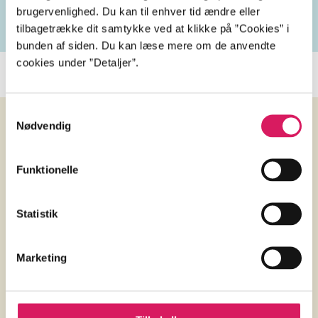
brugervenlighed. Du kan til enhver tid ændre eller
tilbagetrække dit samtykke ved at klikke på ”Cookies” i
bunden af siden. Du kan læse mere om de anvendte
cookies under ”Detaljer”.
Samtykkevalg
Nødvendig
Anmeldelser (5)
Funktionelle
AllM
Statistik
The observer
d. 10. apr. 2022
Marketing
"With 
Kadish Morris
af
stron
"Dealing with themes of love