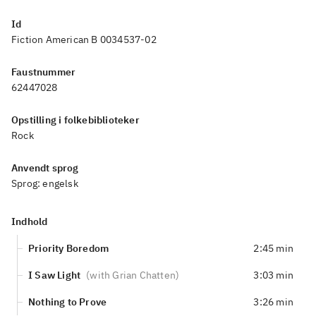
Id
Fiction American B 0034537-02
Faustnummer
62447028
Opstilling i folkebiblioteker
Rock
Anvendt sprog
Sprog:
engelsk
Indhold
Priority Boredom
2:45 min
I Saw Light
(
with Grian Chatten
)
3:03 min
Nothing to Prove
3:26 min