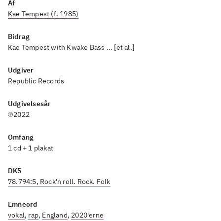
Af
Kae Tempest (f. 1985)
Bidrag
Kae Tempest with Kwake Bass ... [et al.]
Udgiver
Republic Records
Udgivelsesår
℗2022
Omfang
1 cd + 1 plakat
DK5
78.794:5, Rock'n roll. Rock. Folk
Emneord
vokal
,
rap
,
England
,
2020'erne