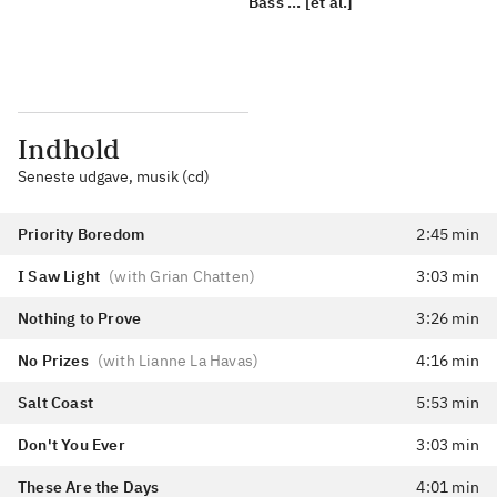
Bass ... [et al.]
Indhold
Seneste udgave, musik (cd)
Priority Boredom
2:45 min
I Saw Light
(
with Grian Chatten
)
3:03 min
Nothing to Prove
3:26 min
No Prizes
(
with Lianne La Havas
)
4:16 min
Salt Coast
5:53 min
Don't You Ever
3:03 min
These Are the Days
4:01 min