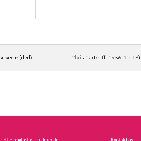
v-serie (dvd)
Chris Carter (f. 1956-10-13)
ek.dk er målrettet studerende,
Kontakt os