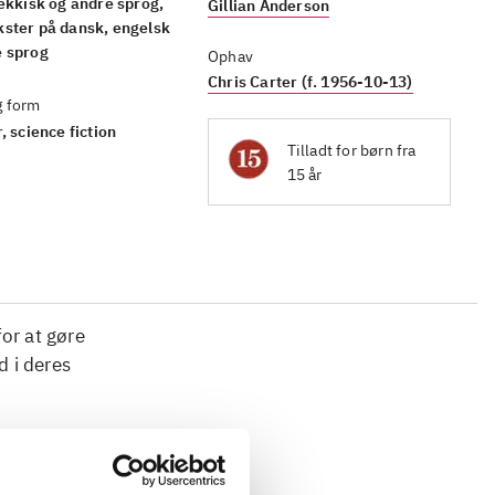
jekkisk og andre sprog,
Gillian Anderson
ster på dansk, engelsk
e sprog
Ophav
Chris Carter (f. 1956-10-13)
g form
, science fiction
Tilladt for børn fra
15 år
for at gøre
d i deres