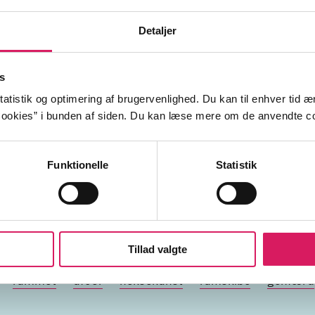
Detaljer
s
atistik og optimering af brugervenlighed. Du kan til enhver tid æn
ookies” i bunden af siden. Du kan læse mere om de anvendte co
nter
overnaturlige fænomener
rum
Funktionelle
Statistik
Tillad valgte
rummet
ufoer
heksekunst
rumskibe
genfærd