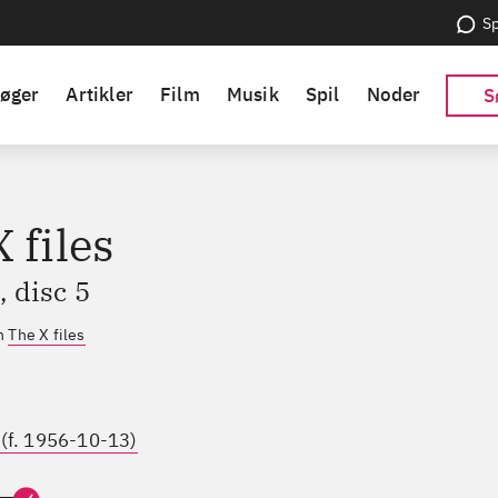
Sp
øger
Artikler
Film
Musik
Spil
Noder
S
 files
 disc 5
en
The X files
 (f. 1956-10-13)