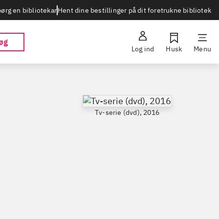
Hent dine bestillinger på dit foretrukne bibliotek
ørg en bibliotekar
øg
Log ind
Husk
Menu
Tv-serie (dvd), 2016