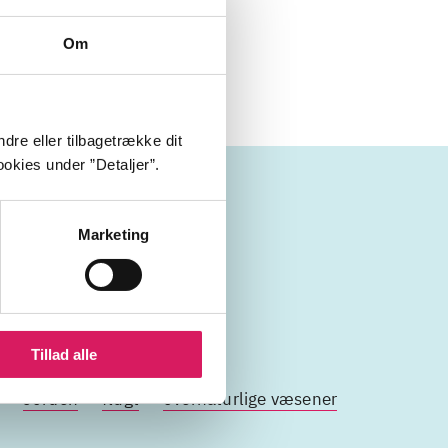
Om
dre eller tilbagetrække dit
okies under ”Detaljer”.
væsener
Marketing
Tillad alle
Jorden
flugt
overnaturlige væsener