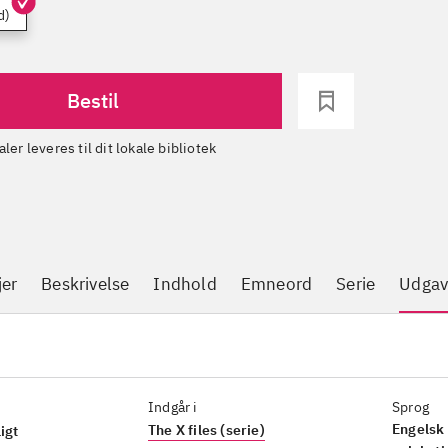
d)
Bestil
aler leveres til dit lokale bibliotek
jer
Beskrivelse
Indhold
Emneord
Serie
Udgav
Indgår i
Sprog
Engelsk 
The X files (serie)
igt