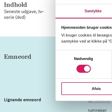
Indhold
Indhold
Seneste udgave, tv-
Samtykke
Delindhold
serie (dvd)
Hjemmesiden bruger cookie
Vi bruger cookies til besøgsst
samtykke ved at klikke på ”C
Samtykkevalg
Emneord
FBI-age
Nødvendig
USA
Afvis
Lignende emneord
spiritualitet
rumrejser