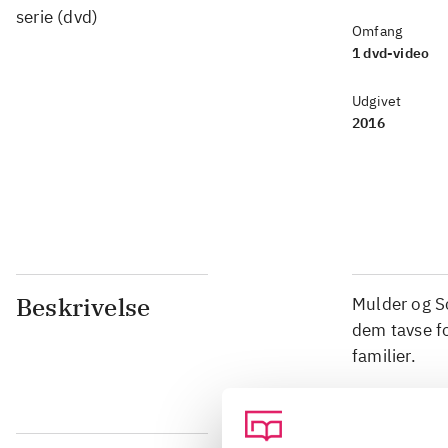
serie (dvd)
Omfang
1 dvd-video
Udgivet
2016
Beskrivelse
Mulder og Sc
dem tavse fo
familier.