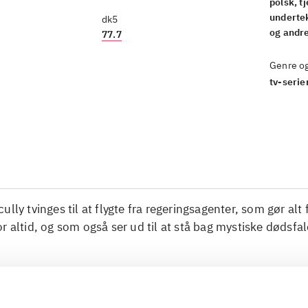
polsk, t
undertek
dk5
og andr
77.7
Genre o
tv-serier
ully tvinges til at flygte fra regeringsagenter, som gør alt 
r altid, og som også ser ud til at stå bag mystiske dødsfal