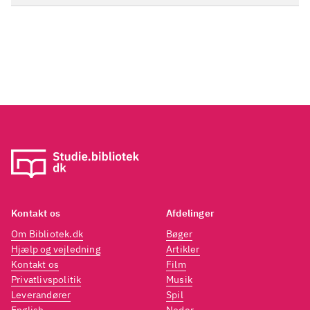
guitarerne ... guitarerne klirrer
og klinger forbilledligt, og Ben
Bridwells lysvokal svæver
ubesværet over hele
herligheden. Der er måske ikke
vildt meget nyt under solen,
men den skinner ufortrødent
ud af Ben Bridwells musikalske
åbninger".
Kontakt os
Afdelinger
Om Bibliotek.dk
Bøger
Hjælp og vejledning
Artikler
Kontakt os
Film
Privatlivspolitik
Musik
Leverandører
Spil