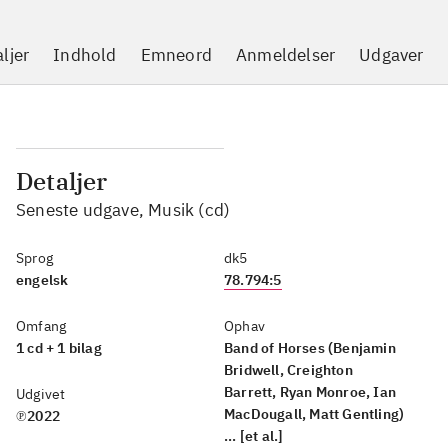
ljer
Indhold
Emneord
Anmeldelser
Udgaver
Detaljer
Seneste udgave, Musik (cd)
Sprog
dk5
engelsk
78.794:5
Omfang
Ophav
1 cd + 1 bilag
Band of Horses (Benjamin
Bridwell, Creighton
Barrett, Ryan Monroe, Ian
Udgivet
MacDougall, Matt Gentling)
℗2022
... [et al.]