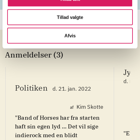
Tillad valgte
Afvis
Anmeldelser (3)
Jyll
d. 5. 
Politiken
d. 21. jan. 2022
Kim Skotte
af
"Band of Horses har fra starten
haft sin egen lyd ... Det vil sige
"Efter
indierock med en blidt