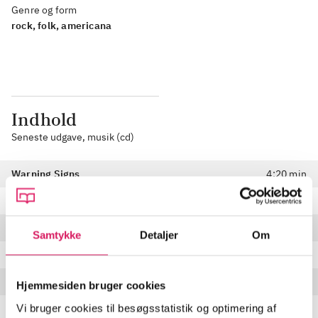
Genre og form
rock, folk, americana
Indhold
Seneste udgave, musik (cd)
Warning Signs
4:20 min
Crutch
3:43 min
Tragedy of the Commons
4:58 min
Samtykke
Detaljer
Om
In The Hard Times
4:15 min
In Need of Repair
3:56 min
Hjemmesiden bruger cookies
Vi bruger cookies til besøgsstatistik og optimering af
Aftermath
4:08 min