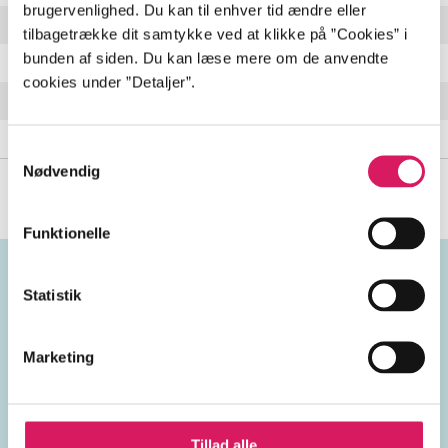
brugervenlighed. Du kan til enhver tid ændre eller
Lights
3:35 min
tilbagetrække dit samtykke ved at klikke på ”Cookies” i
bunden af siden. Du kan læse mere om de anvendte
Ice Night We're Having
4:21 min
cookies under ”Detaljer”.
You Are Nice To Me
3:57 min
Coalinga
3:56 min
Samtykkevalg
Nødvendig
Funktionelle
Statistik
Emneord
Marketing
vokal
USA
2020'erne
Tillad alle