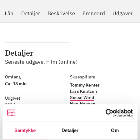
Lån
Detaljer
Beskrivelse
Emneord
Udgaver
Detaljer
Seneste udgave, Film (online)
Omfang
Skuespillere
Ca. 18 min.
Tommy Kenter
Lars Knutzon
Susse Wold
Udgivet
Max Hansen
2024
m.fl.
dk5
Ophav
77.7
Samtykke
Detaljer
Om
Niels Rosenkrands
(manuskript, instruktør)