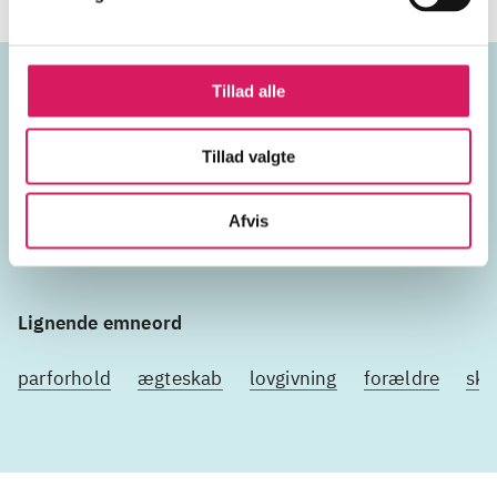
Tillad alle
Emneord
Tillad valgte
kærlighed
skilsmisse
Afvis
Lignende emneord
parforhold
ægteskab
lovgivning
forældre
ski