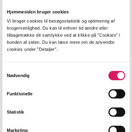
Sprog
Dansk tale
Hjemmesiden bruger cookies
Tilladt for børn
Genre og form
Vi bruger cookies til besøgsstatistik og optimering af
fra 15 år
kærlighed, drama
brugervenlighed. Du kan til enhver tid ændre eller
tilbagetrække dit samtykke ved at klikke på ”Cookies” i
bunden af siden. Du kan læse mere om de anvendte
cookies under ”Detaljer”.
Beskrivelse
Samtykkevalg
Nødvendig
Knud og Carsten er et ældre par der bor sammen
med hunden Herman i et stort hus uden for byen.
Funktionelle
Men lige rundt om hjørnet lurer en skilsmisse.
Carsten kan simpelthen ikke se dem sammen
Statistik
længere. Men spiller Carsten med åbne kort, når han
fortæller Knud, der ikke er en anden?
Marketing