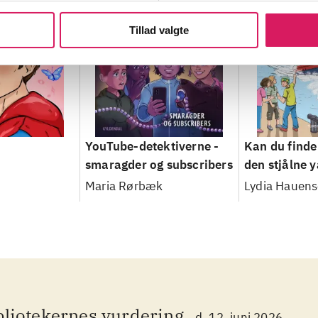
Tillad valgte
YouTube-detektiverne -
Kan du finde 
smaragder og subscribers
den stjålne 
Maria Rørbæk
Lydia Hauens
bliotekernes vurdering
d. 12. juni 2026