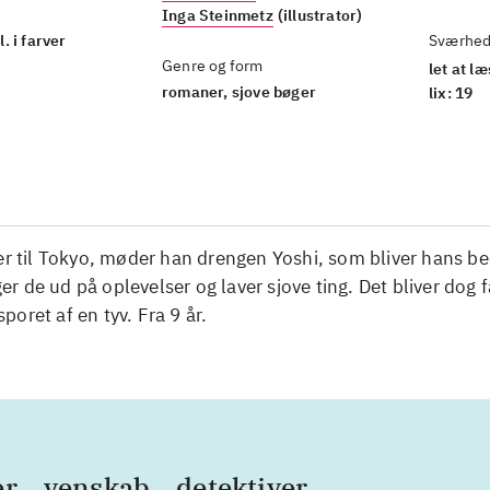
Inga Steinmetz
(illustrator)
l. i farver
Sværhed
Genre og form
let at l
romaner, sjove bøger
lix: 19
er til Tokyo, møder han drengen Yoshi, som bliver hans be
 de ud på oplevelser og laver sjove ting. Det bliver dog fa
oret af en tyv. Fra 9 år.
er
venskab
detektiver