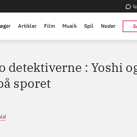
Sp
øger
Artikler
Film
Musik
Spil
Noder
S
 detektiverne : Yoshi o
på sporet
old