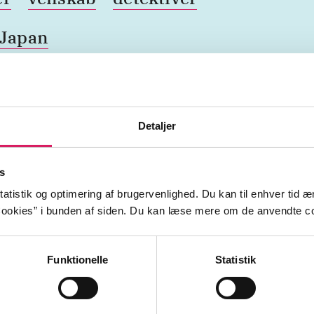
Japan
nfærd
Jan (Jan-bøgerne)
Monsterjægerne
Venner
Detaljer
s
atistik og optimering af brugervenlighed. Du kan til enhver tid æn
ookies” i bunden af siden. Du kan læse mere om de anvendte co
Funktionelle
Statistik