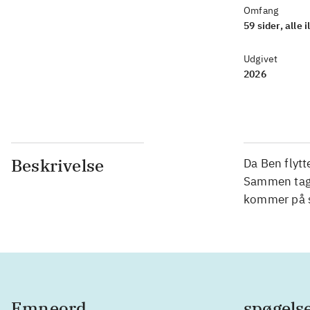
Omfang
59 sider, alle il
Udgivet
2026
Beskrivelse
Da Ben flytt
Sammen tager
kommer på sp
Emneord
spøgels