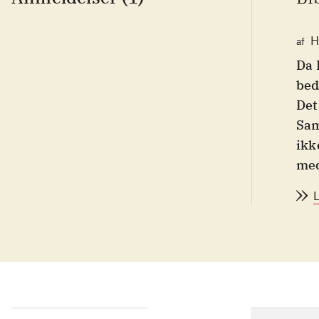
H
af
Da 
bed
Det
Sam
ikk
med
sel
de 
er 
jap
ill
Det
god