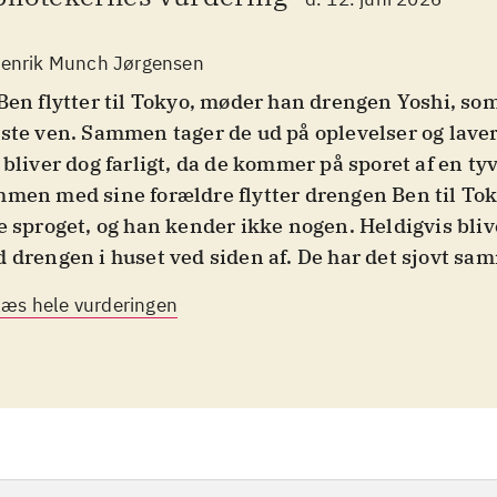
enrik Munch Jørgensen
Ben flytter til Tokyo, møder han drengen Yoshi, so
ste ven. Sammen tager de ud på oplevelser og laver 
 bliver dog farligt, da de kommer på sporet af en tyv
men med sine forældre flytter drengen Ben til To
e sproget, og han kender ikke nogen. Heldigvis bli
 drengen i huset ved siden af. De har det sjovt sa
vom de ikke kan snakke så meget med hinanden. En
Læs hele vurderingen
sig op på spøgelsesbakken. Det skulle de ikke have g
både spøgelser, ninjaer og røvere. Bogen minder lid
ansk mangategneserie, da der er talebobler og ma
ustrationer i mangastil
.
 er en både hyggelig og sjov historie for begynderlæ
t i gang med læsningen. Teksten har lix 19 og er skr