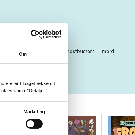
Mysterier
veninder
Ghostbusters
mord
Om
dre eller tilbagetrække dit
okies under ”Detaljer”.
Marketing