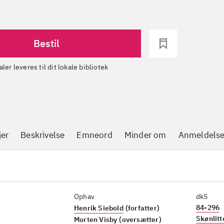
Bestil
aler leveres til dit lokale bibliotek
jer
Beskrivelse
Emneord
Minder om
Anmeldelse
Ophav
dk5
84-296
Henrik Siebold
(forfatter)
Skønlitt
Morten Visby
(oversætter)