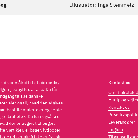
ninger med stor skrift. Illustrationerne støtter læ
Bog
Illustrator: Inga Steinmetz
tilføjer også mange detaljer til fortællingen
.
 man læse andre sjove detektivbøger, kan man vælg
ent 3-2-1 Bang", fx titlen
Gulvvask og bomber
Verde
ektiv
. Eller man kan vælge bogen Verdens værste d
 læse andre sjove detektivbøger, kan man vælge s
-1 Bang", fx titlen Gulvvask og bomber. Eller man 
gen
.
efales til skole- og børnebiblioteker
.
ek.dk er målrettet studerende,
Kontakt os
gelig benyttes af alle. Du får
Om Bibliotek.
ndgang til alle danske
Hjælp og vejle
terialer og til, hvad der udgives
Kontakt os
kan bestille materialer og hente
Privatlivspoliti
eget bibliotek. Du kan også få et
Leverandører
hvad der er udgivet af bøger,
English
fter, artikler, e-bøger, lydbøger
liotek.dk er altså ikke et fysisk
Tilgængelighe