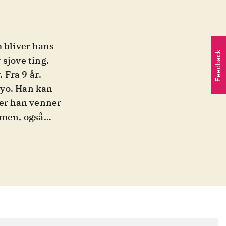
m bliver hans
Feedback
sjove ting.
. Fra 9 år
.
kyo. Han kan
ver han venner
mmen, også
 dag sniger
jort, for der
t om en
nge
sere, der er
evet i korte