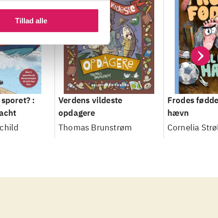
Tillad alle
sporet? :
Verdens vildeste
Frodes fødde
yacht
opdagere
hævn
child
Thomas Brunstrøm
Cornelia Str