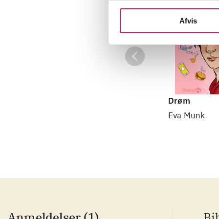
Afvis
Drøm
Eva Munk
Anmeldelser (1)
Bi