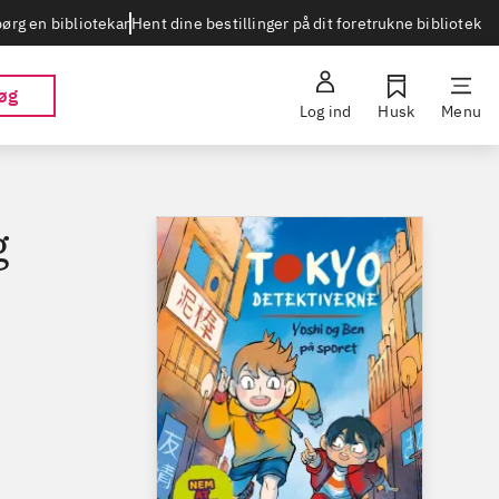
Hent dine bestillinger på dit foretrukne bibliotek
ørg en bibliotekar
øg
Log ind
Husk
Menu
g