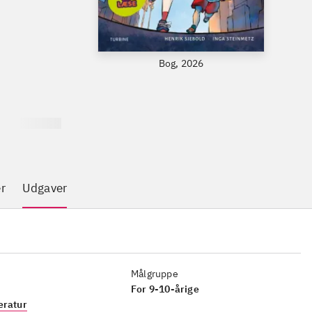
Bog, 2026
r
Udgaver
Målgruppe
For 9-10-årige
eratur