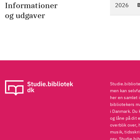
sæt
Informationer
2026
og 
og udgaver
Vil
"Ag
det
man
3-2
bo
Anb
Studie.bibliot
men kan selvføl
her en samlet i
bibliotekers ma
i Danmark. Du 
og låne på dit 
overblik over, 
musik, tidsskri
osv. Studie.bib