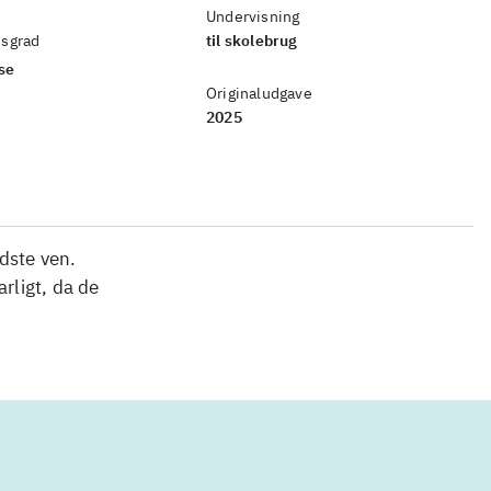
Undervisning
sgrad
til skolebrug
æse
Originaludgave
2025
dste ven.
rligt, da de