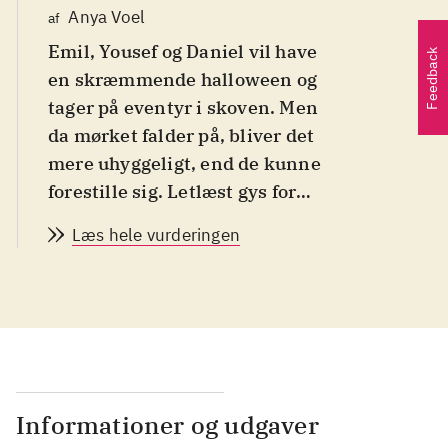
Anya Voel
af
Emil, Yousef og Daniel vil have
Feedback
en skræmmende halloween og
tager på eventyr i skoven. Men
da mørket falder på, bliver det
mere uhyggeligt, end de kunne
forestille sig. Letlæst gys for
børn fra 9-12 år
.
Læs hele vurderingen
To selvstændige
letlæsningsbøger af Sidsel
Jøranlid (f.1970). "Der er noget
i vandet" følger de to søskende
Ella og Markus, der har glædet
sig til en ø-ferie med mor og far
og til at bade i havet hver dag.
Informationer og udgaver
Men så begynder fisk og gopler