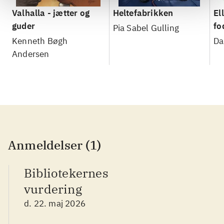
Valhalla - jætter og
Heltefabrikken
Ell
guder
fo
Pia Sabel Gulling
Kenneth Bøgh
Da
Andersen
Anmeldelser (1)
Bibliotekernes
vurdering
d. 22. maj 2026