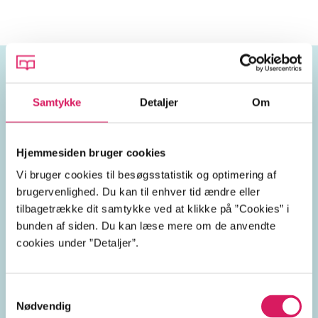
Emneord
Samtykke
Detaljer
Om
halloween
skove
mysterier
Hjemmesiden bruger cookies
Vi bruger cookies til besøgsstatistik og optimering af
venner
drenge
fantasi
brugervenlighed. Du kan til enhver tid ændre eller
tilbagetrække dit samtykke ved at klikke på ”Cookies” i
bunden af siden. Du kan læse mere om de anvendte
cookies under ”Detaljer”.
Lignende emneord
Samtykkevalg
naturområder
fodbold
piger
træer
lege
pub
Nødvendig