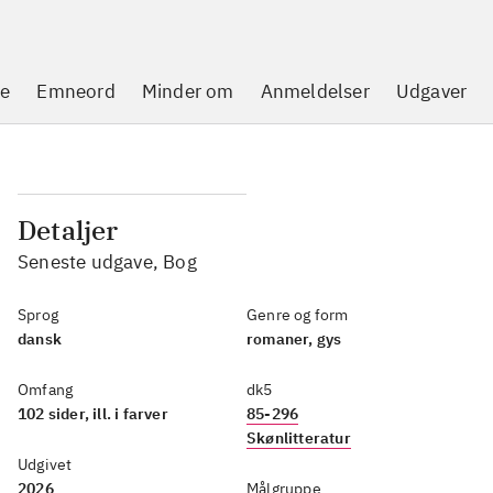
se
Emneord
Minder om
Anmeldelser
Udgaver
Detaljer
Seneste udgave, Bog
Sprog
Genre og form
dansk
romaner, gys
Omfang
dk5
102 sider, ill. i farver
85-296
Skønlitteratur
Udgivet
2026
Målgruppe