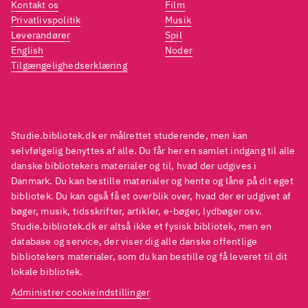
Kontakt os
Film
vis de hverdagsnære,
Privatlivspolitik
Musik
fantasifulde og medrivende
Leverandører
Spil
English
Noder
historier om kloge og modige
Tilgængelighedserklæring
børn, der involveres i en række
mystiske og uhyggelige
hændelser. De stemningsfulde
forsider vækker nysgerrighed
Studie.bibliotek.dk er målrettet studerende, men kan
og interesse
.
selvfølgelig benyttes af alle. Du får her en samlet indgang til alle
danske bibliotekers materialer og til, hvad der udgives i
Tvillingedetektiverne -
Danmark. Du kan bestille materialer og hente og låne på dit eget
fængselsgrotten
Tvillingedetektiverne
bibliotek. Du kan også få et overblik over, hvad der er udgivet af
- sølvmønten
og
bøger, musik, tidsskrifter, artikler, e-bøger, lydbøger osv.
Studie.bibliotek.dk er altså ikke et fysisk bibliotek, men en
Tvillingedetektiverne -
database og service, der viser dig alle danske offentlige
sølvmønten af Anna Jansson er
bibliotekers materialer, som du kan bestille og få leveret til dit
lignende underholdende
lokale bibliotek.
spænding for børn, der
Administrer cookieindstillinger
efterspørger gys og