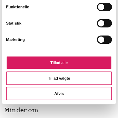
Funktionelle
Statistik
Marketing
Joyland
Journal 64 :
Væ
Tillad alle
krimithriller
Stephen King (f. 1947)
St
Jussi Adler-Olsen
Tillad valgte
Afvis