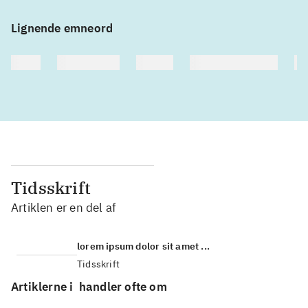
Lignende emneord
heste
børnebøger
ridning
hestesygdomme
vo
Tidsskrift
Artiklen er en del af
lorem ipsum dolor sit amet ...
Tidsskrift
Artiklerne i
handler ofte om