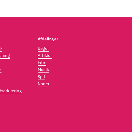
Afdelinger
dk
Bøger
dning
Artikler
Film
k
Musik
Spil
Noder
dserklæring