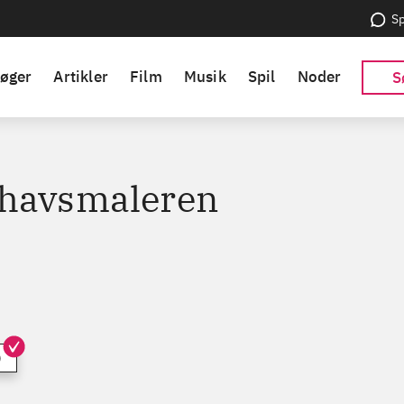
Sp
øger
Artikler
Film
Musik
Spil
Noder
S
havsmaleren
)