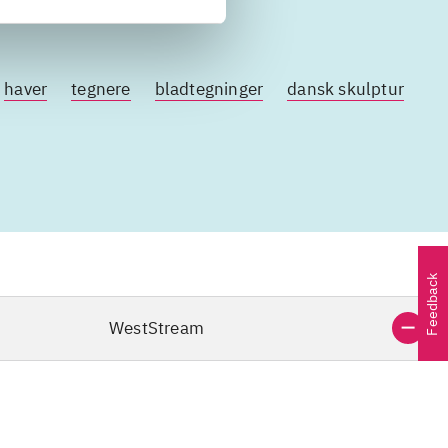
haver
tegnere
bladtegninger
dansk skulptur
Feedback
WestStream