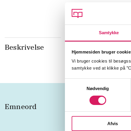
Samtykke
Beskrivelse
I tre år har
Hjemmesiden bruger cookie
Marco Brodd
Vi bruger cookies til besøgsst
samtykke ved at klikke på ”C
Samtykkevalg
Nødvendig
Emneord
fugle
d
Vadehav
Afvis