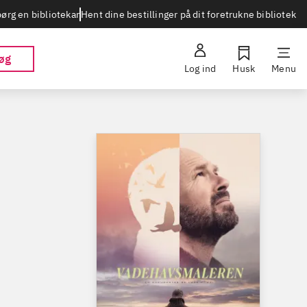
Hent dine bestillinger på dit foretrukne bibliotek
ørg en bibliotekar
øg
Log ind
Husk
Menu