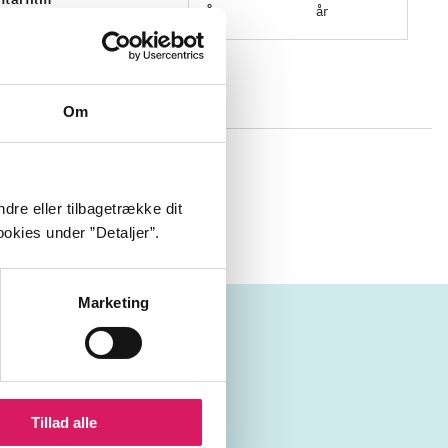
år
Om
 og maleren
dre eller tilbagetrække dit
okies under ”Detaljer”.
Marketing
Marco Brodde
Tillad alle