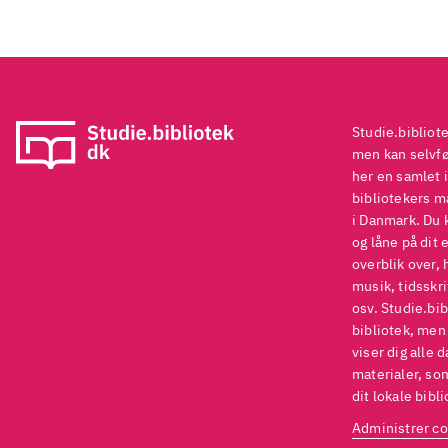
Studie.bibliot
men kan selvføl
her en samlet i
bibliotekers ma
i Danmark. Du 
og låne på dit 
overblik over, 
musik, tidsskri
osv. Studie.bib
bibliotek, men
viser dig alle 
materialer, som
dit lokale bibli
Administrer co