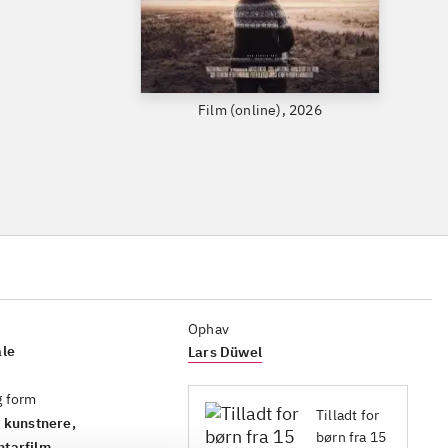
Film (online), 2026
Ophav
ale
Lars Düwel
g form
Tilladt for
 kunstnere,
børn fra 15
tarfilm