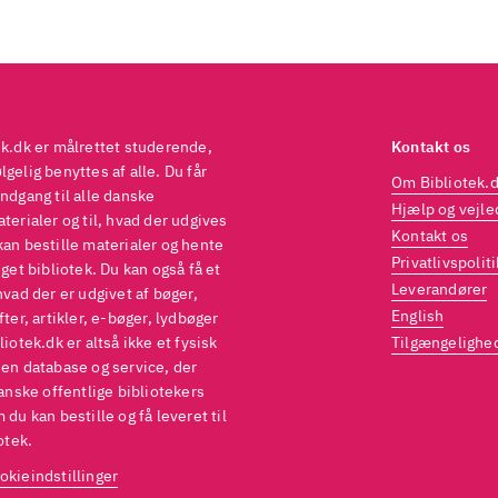
ek.dk er målrettet studerende,
Kontakt os
gelig benyttes af alle. Du får
Om Bibliotek.
ndgang til alle danske
Hjælp og vejle
terialer og til, hvad der udgives
Kontakt os
kan bestille materialer og hente
Privatlivspoliti
eget bibliotek. Du kan også få et
Leverandører
hvad der er udgivet af bøger,
English
fter, artikler, e-bøger, lydbøger
liotek.dk er altså ikke et fysisk
Tilgængelighe
 en database og service, der
danske offentlige bibliotekers
 du kan bestille og få leveret til
otek.
okieindstillinger