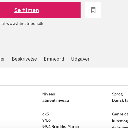
Se filmen
dt til www.filmstriben.dk
jer
Beskrivelse
Emneord
Udgaver
Niveau
Sprog
alment niveau
Dansk t
dk5
Genre o
74.6
kunst og
99.4 Brodde, Marco
dokumen