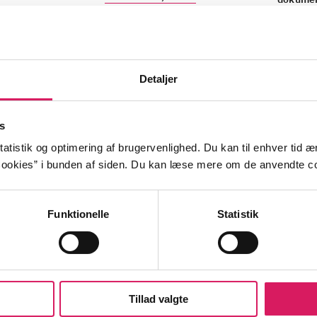
Detaljer
 journalist og videograf Lars Düwel fulgt naturformidleren
s
e fra Fanø.
atistik og optimering af brugervenlighed. Du kan til enhver tid æn
ookies” i bunden af siden. Du kan læse mere om de anvendte co
Funktionelle
Statistik
ansk tegnekunst
dansk malerkunst
et
Fanø
Tillad valgte