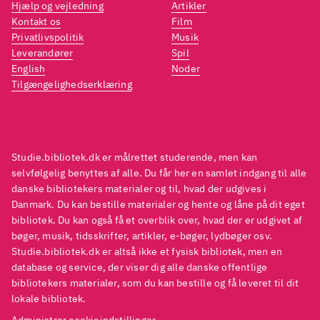
Hjælp og vejledning
Artikler
Kontakt os
Film
Privatlivspolitik
Musik
Leverandører
Spil
English
Noder
Tilgængelighedserklæring
Studie.bibliotek.dk er målrettet studerende, men kan
selvfølgelig benyttes af alle. Du får her en samlet indgang til alle
danske bibliotekers materialer og til, hvad der udgives i
Danmark. Du kan bestille materialer og hente og låne på dit eget
bibliotek. Du kan også få et overblik over, hvad der er udgivet af
bøger, musik, tidsskrifter, artikler, e-bøger, lydbøger osv.
Studie.bibliotek.dk er altså ikke et fysisk bibliotek, men en
database og service, der viser dig alle danske offentlige
bibliotekers materialer, som du kan bestille og få leveret til dit
lokale bibliotek.
Administrer cookieindstillinger