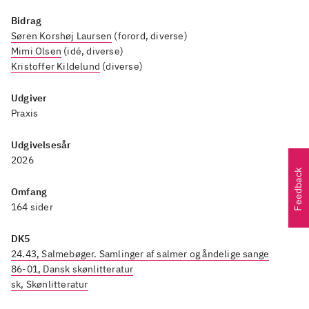
Bidrag
Søren Korshøj Laursen
(forord, diverse)
Mimi Olsen
(idé, diverse)
Kristoffer Kildelund
(diverse)
Udgiver
Praxis
Udgivelsesår
2026
Feedback
Omfang
164 sider
DK5
24.43, Salmebøger. Samlinger af salmer og åndelige sange
86-01, Dansk skønlitteratur
sk, Skønlitteratur