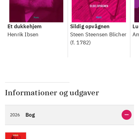
Et dukkehjem
Sildig opvågnen
Lu
Henrik Ibsen
Steen Steensen Blicher
Am
(f. 1782)
Informationer og udgaver
Bog
2026