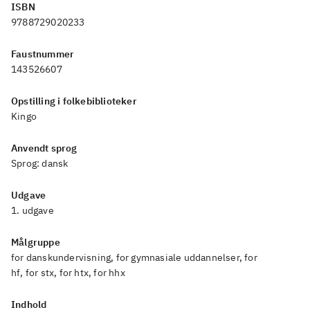
ISBN
9788729020233
Faustnummer
143526607
Opstilling i folkebiblioteker
Kingo
Anvendt sprog
Sprog:
dansk
Udgave
1. udgave
Målgruppe
for danskundervisning, for gymnasiale uddannelser, for
hf, for stx, for htx, for hhx
Indhold