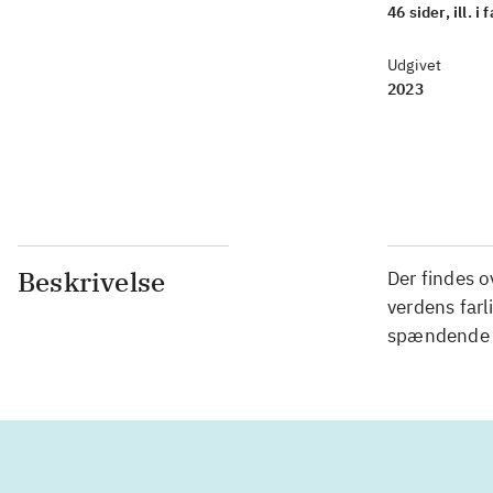
46 sider, ill. i 
Udgivet
2023
Beskrivelse
Der findes 
verdens far
spændende h