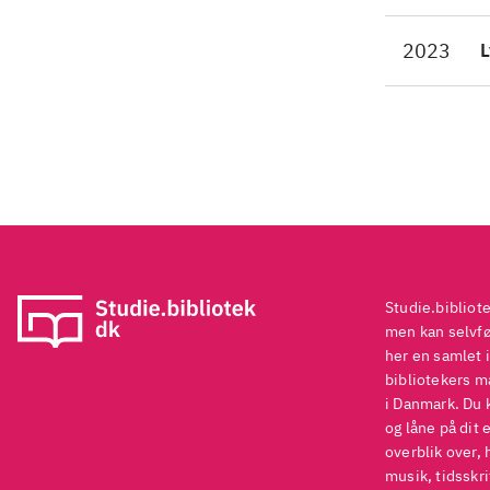
Vil
2023
L
Edd
Fug
hes
er 
ver
tit
ver
hes
men
Studie.bibliot
kan
men kan selvføl
her en samlet i
svæ
bibliotekers ma
ber
i Danmark. Du 
Rii
og låne på dit 
Sto
overblik over, 
musik, tidsskri
ser