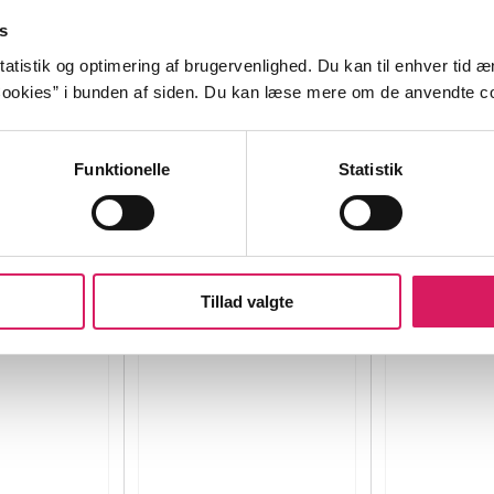
s
atistik og optimering af brugervenlighed. Du kan til enhver tid æn
ookies” i bunden af siden. Du kan læse mere om de anvendte co
gste slanger
Komodovaranen
Næbdyret
ein
Sebastian Klein
Sebastian Kl
Funktionelle
Statistik
Tillad valgte