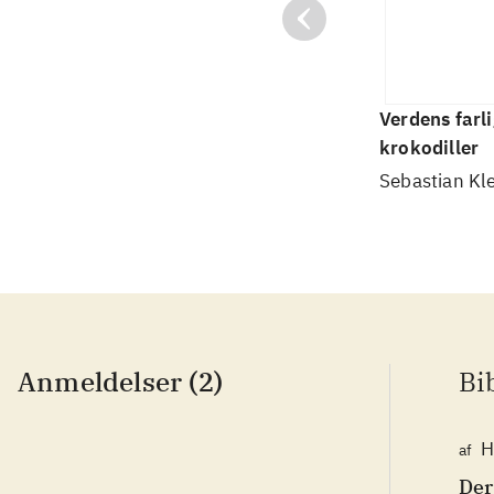
Verdens farli
krokodiller
Sebastian Kl
Anmeldelser (2)
Bi
H
af
Der