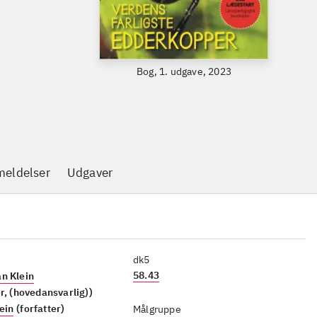
Bog, 1. udgave, 2023
eldelser
Udgaver
dk5
58.43
n Klein
er, (hovedansvarlig))
ein
(forfatter)
Målgruppe