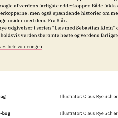
nogle af verdens farligste edderkopper. Både fakta
erkopperne, men også spændende historier om m
lige møder med dem. Fra 8 år
.
nye udgivelser i serien "Læs med Sebastian Klein"
holdsvis verdensberømte heste og verdens farligst
erkopper. Bogen om edderkopper indledes med at f
Læs hele vurderingen
en om edderkopper, hvorefter der fortælles om forsk
erfarligste edderkopper. I "Verdensberømte heste" f
heste og mennesker, hvorefter der præsenteres 8 fo
ømte heste gennem historien. Deriblandt den dans
ok, som var en stor stjerne
.
 er to gode fagbøger, som både formidler god faglig
ser af sjove og interessante historier. Historierne 
Bog
Illustrator: Claus Rye Schie
ndende at læse og samtidig ny viden for de fleste.
es af interesse, men er også velegnede til faglige l
E-bog
Illustrator: Claus Rye Schie
ndskolen
.