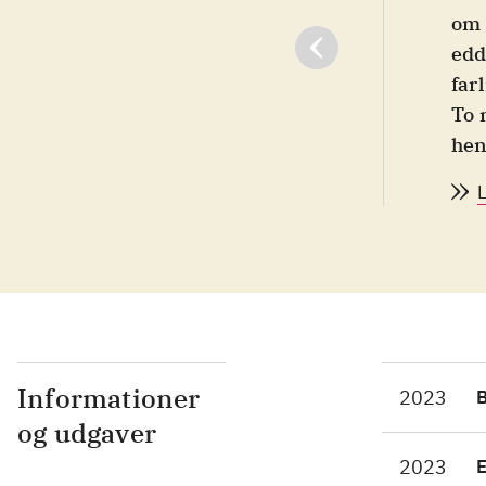
om 
edd
far
To 
hen
edd
vid
all
om 
ber
Tar
Det
mas
Informationer
2023
spæ
og udgaver
læs
2023
gru