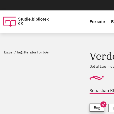
Forside
B
Verd
Bøger / faglitteratur for børn
Del af
Læs med
Sebastian K
Bog