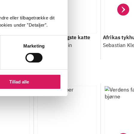
dre eller tilbagetrække dit
okies under ”Detaljer”.
Verdens farligste katte
Afrikas tykh
ein
Sebastian Klein
Sebastian Kl
Marketing
Tillad alle