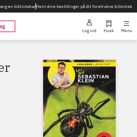
Hent dine bestillinger på dit foretrukne bibliotek
ørg en bibliotekar
øg
Log ind
Husk
Menu
er