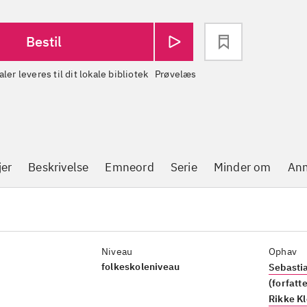
Bestil
aler leveres til dit lokale bibliotek
Prøvelæs
jer
Beskrivelse
Emneord
Serie
Minder om
Anm
Niveau
Ophav
folkeskoleniveau
Sebastia
(forfatt
Rikke Kl