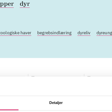
opper
dyr
zoologiske haver
begrebsindlæring
dyreliv
dyreung
Detaljer