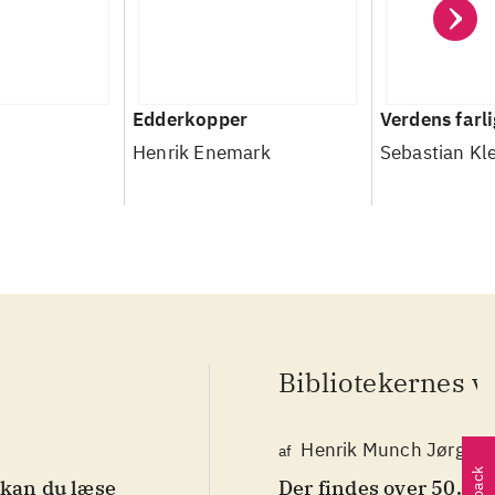
r
Edderkopper
Verdens farli
Henrik Enemark
Sebastian Kl
Bibliotekernes v
Henrik Munch Jørgen
af
 kan du læse
Der findes over 50.00