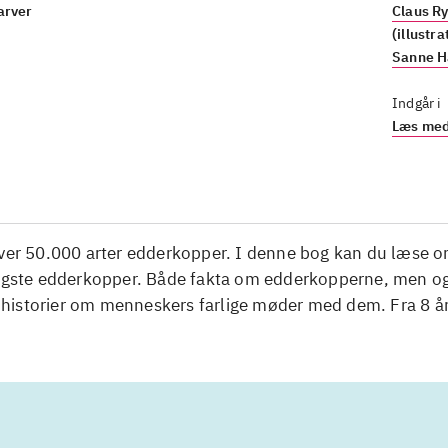
farver
Claus R
(illustra
Sanne H
Indgår i
Læs med 
over 50.000 arter edderkopper. I denne bog kan du læse o
ligste edderkopper. Både fakta om edderkopperne, men o
istorier om menneskers farlige møder med dem. Fra 8 år