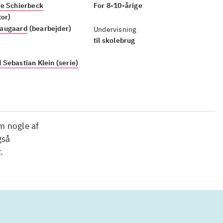
ye Schierbeck
For 8-10-årige
tor)
augaard
(bearbejder)
Undervisning
til skolebrug
Sebastian Klein (serie)
m nogle af
gså
.