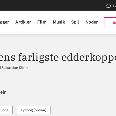
Sp
øger
Artikler
Film
Musik
Spil
Noder
S
ens farligste edderkopp
 Sebastian Klein
lein
E-bog
Lydbog (online)