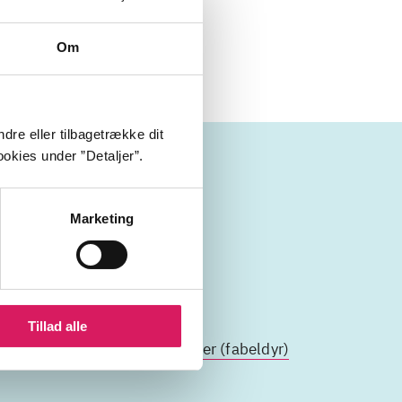
Om
dre eller tilbagetrække dit
okies under ”Detaljer”.
Marketing
Tillad alle
 drage)
kristendom
drager (fabeldyr)