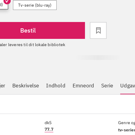
d)
Tv-serie (blu-ray)
Bestil
aler leveres til dit lokale bibliotek
jer
Beskrivelse
Indhold
Emneord
Serie
Udgav
dk5
Genre o
77.7
tv-serie