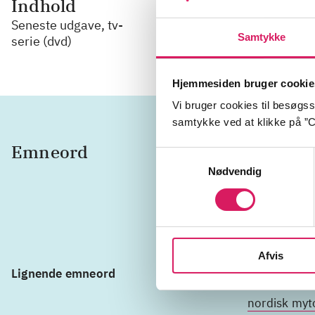
Indhold
Seneste udgave, tv-
Delindhold
Samtykke
serie (dvd)
Hjemmesiden bruger cookie
Vi bruger cookies til besøgsst
samtykke ved at klikke på ”C
Emneord
vikinge
Samtykkevalg
Nødvendig
Norden
Afvis
Lignende emneord
vikingetiden
nordisk myt