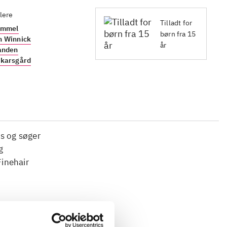
lere
Tilladt for
Fimmel
børn fra 15
n Winnick
år
tanden
Skarsgård
øs og søger
g
inehair