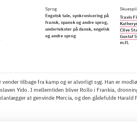
Sprog
Skuespil
Engelsk tale, synkronisering på
Travis 
fransk, spansk og andre sprog,
Kathery
undertekster på dansk, engelsk
Clive S
og andre sprog
Gustaf 
)
m.fl.
vender tilbage fra kamp og er alvorligt syg. Han er modl
slaven Yido. I mellemtiden bliver Rollo i Frankia, dronnin
planlægger at genvinde Mercia, og den gådefulde Harald F