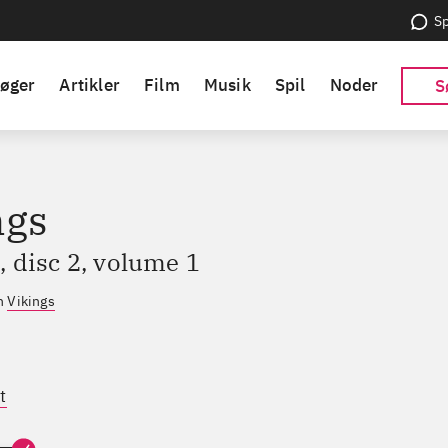
Sp
øger
Artikler
Film
Musik
Spil
Noder
S
ngs
 disc 2, volume 1
en
Vikings
t