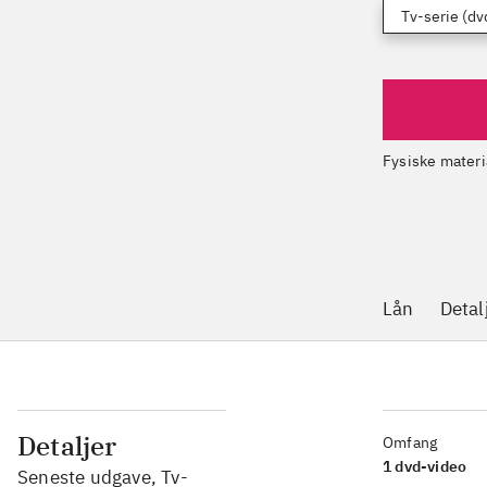
Tv-serie (dv
Fysiske materi
Lån
Detal
Detaljer
Omfang
1 dvd-video
Seneste udgave, Tv-