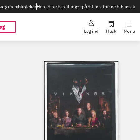
Hent dine bestillinger på dit foretrukne bibliotek
ørg en bibliotekar
øg
Log ind
Husk
Menu