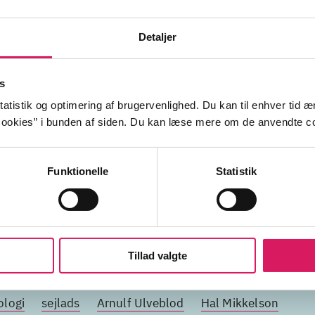
Detaljer
s
atistik og optimering af brugervenlighed. Du kan til enhver tid æn
ookies” i bunden af siden. Du kan læse mere om de anvendte co
r
Funktionelle
Statistik
700-tallet
Tillad valgte
vikingetogene
Uhtred
Hikke (Sådan træner du din
ologi
sejlads
Arnulf Ulveblod
Hal Mikkelson