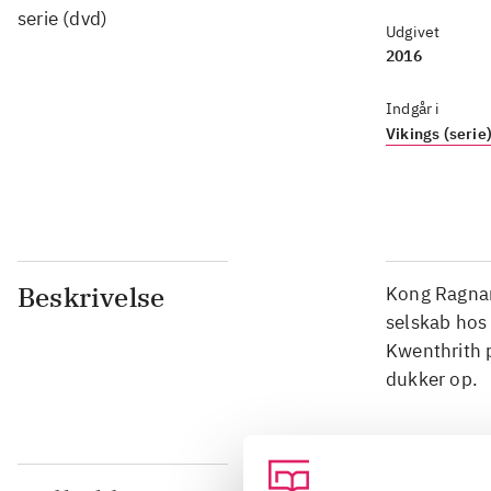
serie (dvd)
Udgivet
2016
Indgår i
Vikings (serie
Beskrivelse
Kong Ragnar 
selskab hos 
Kwenthrith 
dukker op.
Indhold