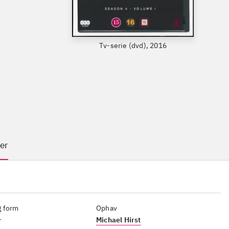
Tv-serie (dvd), 2016
er
g form
Ophav
Michael Hirst
r