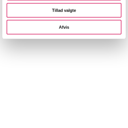
Tillad valgte
Artikler
Afvis
Alle registrerede artikler fordelt på udgivelser
...
...
...
...
...