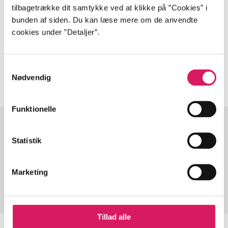
Artiklen er en del af
tilbagetrække dit samtykke ved at klikke på ”Cookies” i
bunden af siden. Du kan læse mere om de anvendte
lorem ipsum dolor sit amet ...
cookies under ”Detaljer”.
Tidsskrift
Artiklerne i
handler ofte om
Samtykkevalg
Nødvendig
Funktionelle
Statistik
Artikler med samme emner
Fra
Marketing
Tillad alle