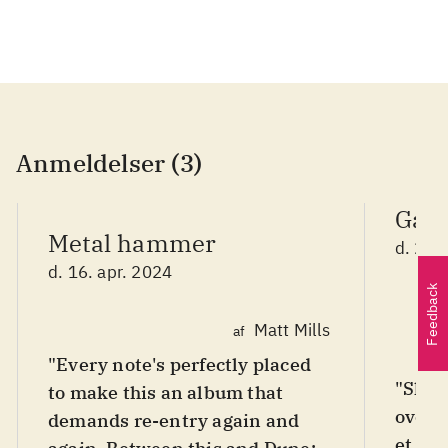
Anmeldelser (3)
Gaff
Metal hammer
d. 25.
d. 16. apr. 2024
Feedback
Matt Mills
af
"Every note's perfectly placed
"Skot
to make this an album that
overv
demands re-entry again and
et tæt