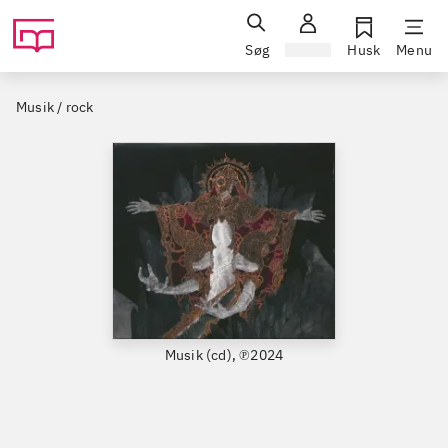
Søg
Log ind
Husk
Menu
Musik / rock
Musik (cd), ℗2024