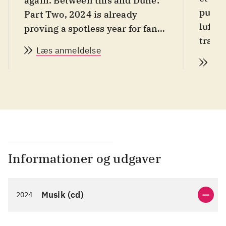
again. Between this and Dune:
publi
Part Two, 2024 is already
luft, 
proving a spotless year for fans
trække
of batshit cosmic maximalism".
Læs anmeldelse
deres 
Læs
forhåb
være 
fremr
Informationer og udgaver
Musik (cd)
2024