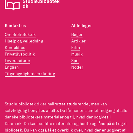
tidligere har været med i langt bedre
tidlige
film, men han gør det også rigtig
film, m
godt i denne film
.
godt i 
Kontakt os
Afdelinger
Der er andre film om vidunderbørn
Der er
Om Bibliotek.dk
Bøger
som fx "Little man Tate" fra 1991
som fx
Hjælp og vejledning
Artikler
med Jodie Foster. Også i filmen
med Jo
Kontakt os
Film
Privatlivspolitik
Musik
Spellbound
Happy-go-lucky
er der
Spellb
Leverandører
Spil
fokus på kloge børn. Stemningen i
fokus 
English
Noder
filmen er lidt som i Happy-go-lucky,
filmen 
Tilgængelighedserklæring
men det skyldes måske, at et par af
men det
skuespillerne medvirker i begge
skuesp
film
Der er andre film om
film
De
Studie.bibliotek.dk er målrettet studerende, men kan
vidunderbørn som fx "Little man
vidund
selvfølgelig benyttes af alle. Du får her en samlet indgang til alle
Tate" fra 1991 med Jodie Foster.
Tate" f
danske bibliotekers materialer og til, hvad der udgives i
Også i filmen Spellbound er der
Også i
Danmark. Du kan bestille materialer og hente og låne på dit eget
fokus på kloge børn. Stemningen i
fokus 
bibliotek. Du kan også få et overblik over, hvad der er udgivet af