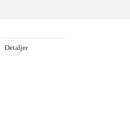
Detaljer
...
...
...
...
...
...
...
...
...
...
...
...