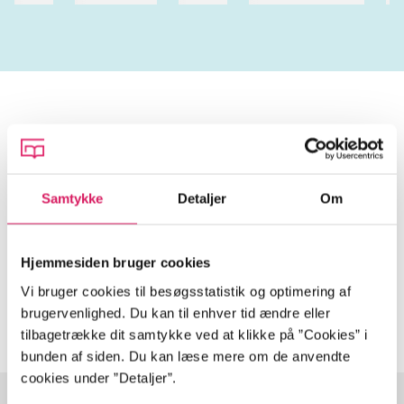
Tidsskrift
Artiklen er en del af
Samtykke
Detaljer
Om
lorem ipsum dolor sit amet ...
Tidsskrift
Hjemmesiden bruger cookies
Artiklerne i
handler ofte om
Vi bruger cookies til besøgsstatistik og optimering af
brugervenlighed. Du kan til enhver tid ændre eller
tilbagetrække dit samtykke ved at klikke på ”Cookies” i
bunden af siden. Du kan læse mere om de anvendte
cookies under ”Detaljer”.