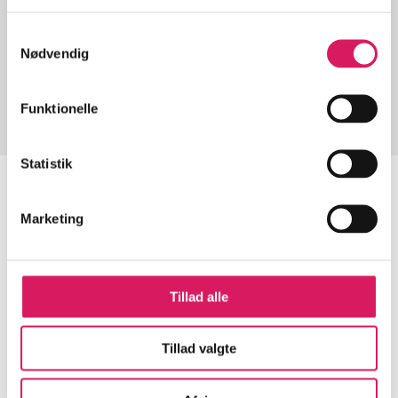
Samtykkevalg
Artikler med samme emner
Nødvendig
Fra
Funktionelle
Statistik
Marketing
Artikler
Alle registrerede artikler fordelt på udgivelser
Tillad alle
...
Tillad valgte
...