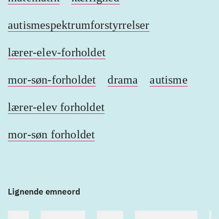
autismespektrumforstyrrelser
lærer-elev-forholdet
mor-søn-forholdet
drama
autisme
lærer-elev forholdet
mor-søn forholdet
Lignende emneord
heste
børnebøger
ridning
hestesygdomme
vo