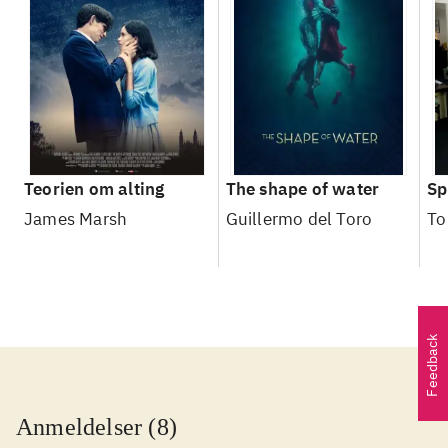
Teorien om alting
The shape of water
Sp
James Marsh
Guillermo del Toro
To
Feedback
Anmeldelser (8)