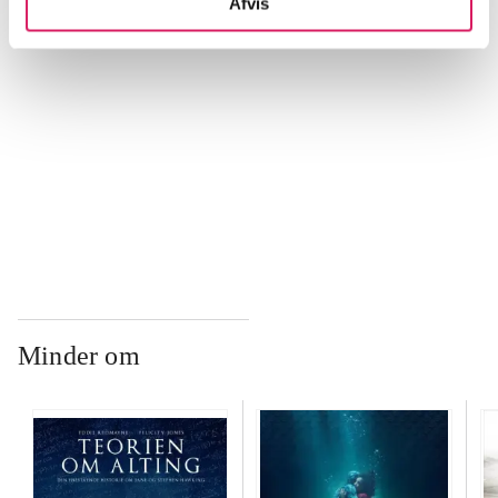
Afvis
...
...
...
Minder om