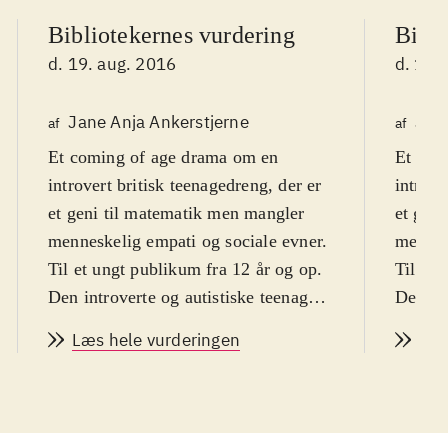
Bibliotekernes vurdering
Bibli
d. 19. aug. 2016
d. 19.
Jane Anja Ankerstjerne
Jane
af
af
Et coming of age drama om en
Et com
introvert britisk teenagedreng, der er
introve
et geni til matematik men mangler
et gen
menneskelig empati og sociale evner.
mennes
Til et ungt publikum fra 12 år og op
.
Til et 
Den introverte og autistiske teenager
Den int
Nathan er et matematisk geni, men
Nathan
Læs hele vurderingen
Læs
har store problemer med at
har st
socialisere sig. Hans matematiklærer
sociali
og mentor Martin Humphreys kan se
og men
potentialet i ham og hjælper ham til
potenti