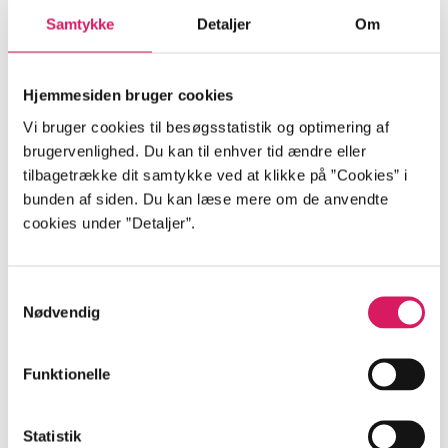
bruger IKKE, får du ikke materialer med det søgeord,
Samtykke
Detaljer
Om
du udelukker. Men et materiale kan godt handle om
andre væsentlige og relevante emner.
Hjemmesiden bruger cookies
Brug fx feltsøgningen til
Vi bruger cookies til besøgsstatistik og optimering af
brugervenlighed. Du kan til enhver tid ændre eller
At søge på flere emner
tilbagetrække dit samtykke ved at klikke på ”Cookies” i
At afgrænse på forhånd til en bestemt
bunden af siden. Du kan læse mere om de anvendte
materialetype
cookies under ”Detaljer”.
At afgrænse til et bestemt tidsinterval
Samtykkevalg
Søgning med søgekoder
Nødvendig
Søgekoder søger specifikt på emne, forfatter,
materialetype mm. Ligesom i feltsøgning definerer du,
Funktionelle
hvad du præcist søger på, men her gør du det ved
hjælp af søgekoder.
Statistik