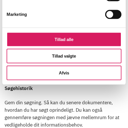
Bruger du søgekoder i din søgning, skal du kende til
det søgesprog, der hedder CQL (Command Query
Marketing
Language).
Eksempel på en CQL-søgning:
Tillad alle
term.subject=epigenetik AND term-creator=”ida
donkin”
Tillad valgte
Se vores
vejledning om CQL-søgning nederst på denne
Afvis
side
.
Søgehistorik
Gem din søgning. Så kan du senere dokumentere,
hvordan du har søgt oprindeligt. Du kan også
gennemføre søgningen med jævne mellemrum for at
vedligeholde dit informationsbehov.