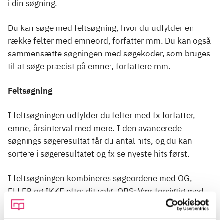
i din søgning.
Du kan søge med feltsøgning, hvor du udfylder en
række felter med emneord, forfatter mm. Du kan også
sammensætte søgningen med søgekoder, som bruges
til at søge præcist på emner, forfattere mm.
Feltsøgning
I feltsøgningen udfylder du felter med fx forfatter,
emne, årsinterval med mere. I den avancerede
søgnings søgeresultat får du antal hits, og du kan
sortere i søgeresultatet og fx se nyeste hits først.
I feltsøgningen kombineres søgeordene med OG,
ELLER og IKKE efter dit valg. OBS: Vær forsigtig med
at bruge IKKE. Brug af IKKE kan sagtens udelukke
materialer, du ellers kunne have glæde af. Når du