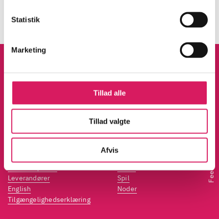
Statistik
Marketing
Tillad alle
Kontakt os
Afdelinger
Tillad valgte
Om Bibliotek.dk
Bøger
Hjælp og vejledning
Artikler
Afvis
Kontakt os
Film
Feedback
Privatlivspolitik
Musik
Leverandører
Spil
English
Noder
Tilgængelighedserklæring