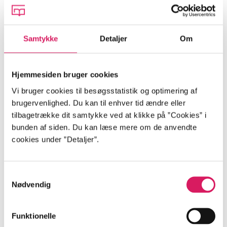
faktuelle spørgsmål. Vi bestræber os på at svare inden
for 48 timer. Spørgsmål indsendt i weekender og på
helligdage besvares efterfølgende hverdag.
Samtykke
Detaljer
Om
Gebyr, fornyelse og indkøbsforslag
Hjemmesiden bruger cookies
Har du spørgsmål til gebyr, fornyelse eller anskaffelse
Vi bruger cookies til besøgsstatistik og optimering af
af materialer, skal du kontakte dit lokale bibliotek.
brugervenlighed. Du kan til enhver tid ændre eller
tilbagetrække dit samtykke ved at klikke på ”Cookies” i
bunden af siden. Du kan læse mere om de anvendte
Hjemmesidens funktioner og teknik
cookies under ”Detaljer”.
Spørgsmål og kommentarer til ændringer/fejl på
registreringer af materialer,**funktioner og teknik på
Samtykkevalg
Bibliotek.dk kan stilles til
DBC’s kundeservice
. Se
Nødvendig
først, om der findes svar på dit spørgsmål på listen
Ofte stillede spørgsmål
eller under
Hjælp og
Funktionelle
vejledning
.