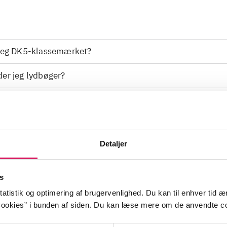
 jeg DK5-klassemærket?
der jeg lydbøger?
jeg ikke antal søgehits?
til andre materialer
Detaljer
prog i avanceret søgning?
s
atistik og optimering af brugervenlighed. Du kan til enhver tid æn
ookies” i bunden af siden. Du kan læse mere om de anvendte co
re browser