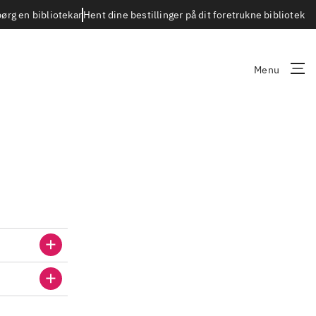
Hent dine bestillinger på dit foretrukne bibliotek
ørg en bibliotekar
Menu