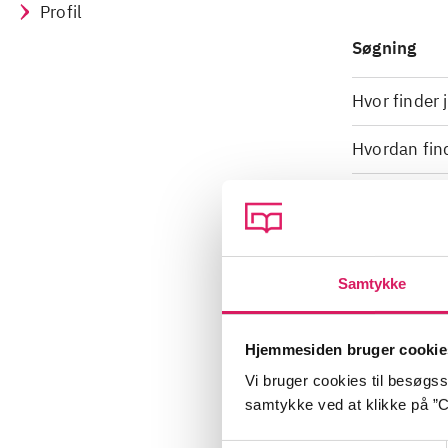
Profil
Søgning
Hvor finder
Hvordan fin
Hvorfor ser 
Inspiration 
Samtykke
Mangler et s
Hjemmesiden bruger cookie
Vi bruger cookies til besøgsst
Teknik
samtykke ved at klikke på ”C
Brug en nye